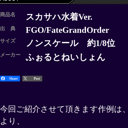
商品名
スカサハ水着Ver.
FGO/FateGrandOrder
出 典
サイズ
ノンスケール 約1/8位
メーカー
ふぉるとねいしょん
Share
Post
今回ご紹介させて頂きます作例は、
より、