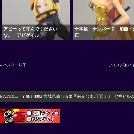
アビーって呼んでください
十本槍 ナンバー２ 加藤・
な。 アビゲイル
正
«
ハンター妖子
アイスが無い
P.A.NDLa 〒981-8002 宮城県仙台市泉区南光台南2丁目1-3 七福ビル201 