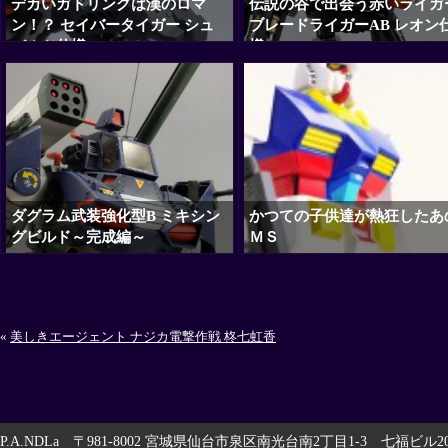
デカいガトリングは漢のロマ
伝説の谷で出会う赤いライガ
ン！？ セイバータイガー シュ
ブレードライガーAB レオン
バルツ仕様
様
ダグラム武装強化型B ミキシン
かつての子供達が熱狂したあ
グビルド～完成編～
ＭＳ
«
美しきエージェント ナジカ電撃作戦 柊七虹香
P.A.NDLa 〒981-8002 宮城県仙台市泉区南光台南2丁目1-3 七福ビル201 