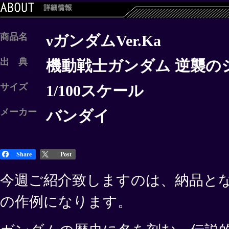
商品名
νガンダムVer.Ka
出 典
機動戦士ガンダム 逆襲の
サイズ
1/100スケール
メーカー
バンダイ
Share
Post
今週ご紹介致しますのは、納品と
の作例になります。