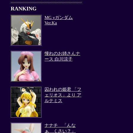
RANKING
MG νガンダム
Ver.Ka
憧れのお姉さんナ
ース 白川涼子
囚われの姫君 「フ
ェリオス」より ア
ルテミス
ナナチ 「んな
ぁ くさい？」