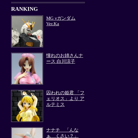
RANKING
MG νガンダム
Ver.Ka
憧れのお姉さんナ
ース 白川涼子
囚われの姫君 「フ
ェリオス」より ア
ルテミス
ナナチ 「んな
ぁ くさい？」