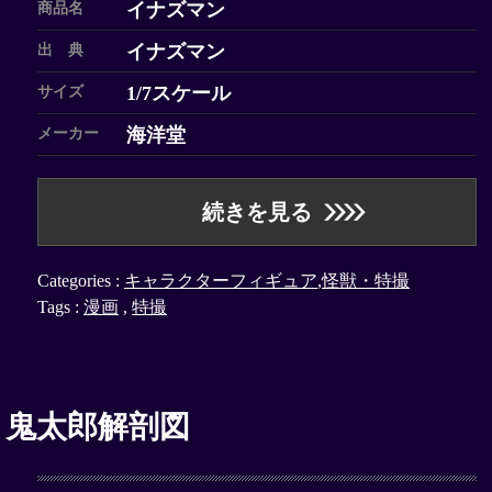
イナズマン
商品名
イナズマン
出 典
1/7スケール
サイズ
海洋堂
メーカー
続きを見る
Categories :
キャラクターフィギュア
,
怪獣・特撮
Tags :
漫画
,
特撮
 鬼太郎解剖図