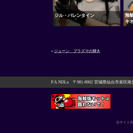
無
ジル・バレンタイン
キ
«
ジューン プラズマの輝き
P.A.NDLa 〒981-8002 宮城県仙台市泉区南
当サイト