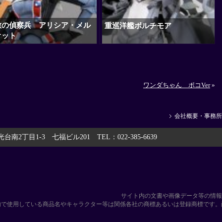
敵の偵察兵 アリシア・メル
重巡洋艦ボルチモア
オット
ワンダちゃん ポコVer
»
会社概要・事務所
光台南2丁目1-3 七福ビル201 TEL：022-385-6639
サイト内の文書や画像データ等の情報
内で使用している商品名やキャラクター等は関係各社の商標あるいは登録商標です。