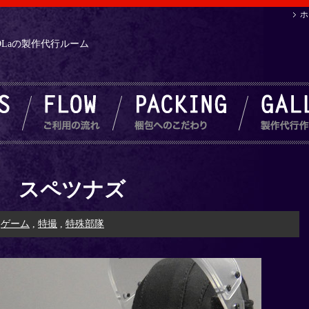
ホ
.NDLaの製作代行ルーム
 スペツナズ
:
ゲーム
,
特撮
,
特殊部隊