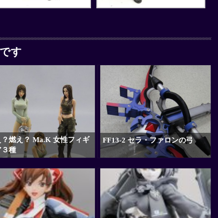
です
？燃え？ Ma.K 女性フィギ
FF13-2 セラ・ファロンの弓
ア３種