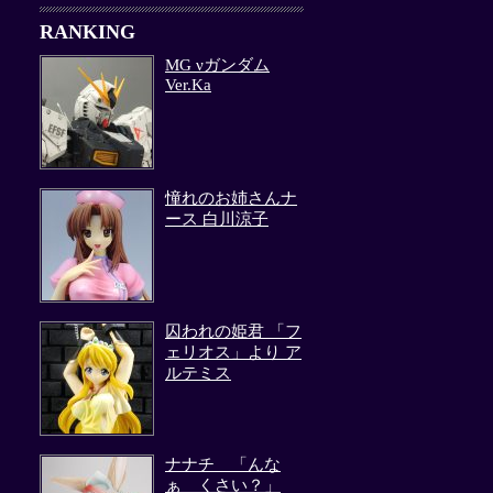
RANKING
MG νガンダム
Ver.Ka
憧れのお姉さんナ
ース 白川涼子
囚われの姫君 「フ
ェリオス」より ア
ルテミス
ナナチ 「んな
ぁ くさい？」